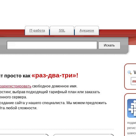
IT-работа
SSL
Аукцион
W
«раз-два-три»!
т просто как
зарегистрировать
свободное доменное имя.
остинг, выбрав подходящий тарифный план или заказать
енного сервера.
оздание сайта у нашего специалиста. Мы можем предложить
йта любой сложности.
пода
регис
шанс