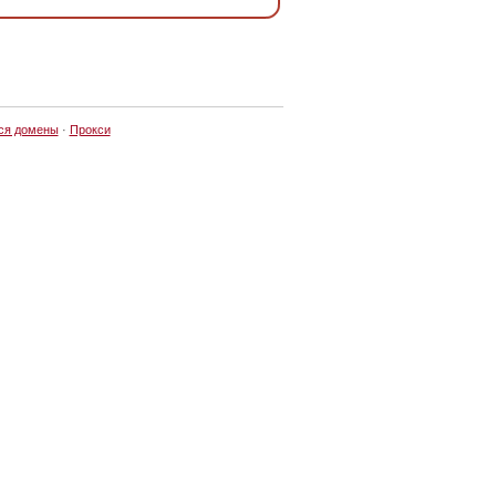
ся домены
·
Прокси