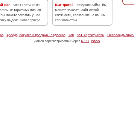
ой шаг
- заказ хостинга из
Шаг третий
- создание сайта. Вы
агаемых тарифных планов.
можете заказать сайт любой
 вы можете заказать у нас
сложности, связавшись с нашим
овку выделенного сервера.
специалистом.
ов
·
Аренда, покупка и продажа IP-адресов
·
Job
·
SSL-сертификаты
·
Освобождающие
Домен зарегистрирован через
i7.RU
.
Whois